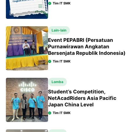
Tim IT SMK
Lain-lain
Event PEPABRI (Persatuan
Purnawirawan Angkatan
Bersenjata Republik Indonesia)
Tim IT SMK
Lomba
Student’s Competition,
NetAcadRiders Asia Pacific
Japan China Level
Tim IT SMK