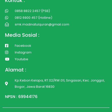
Kontak :
0858 8822 2457 (PSB)
0812 6900 457 (Hotline)
smk.madinatulquran@gmail.com
Media Sosial :
Facebook
Instagram
Youtube
Alamat :
Kp.Kebon Kelapa, RT.02/RW.011, Singasari, Kec. Jonggol,
Bogor, Jawa Barat 16830
NPSN : 69944176