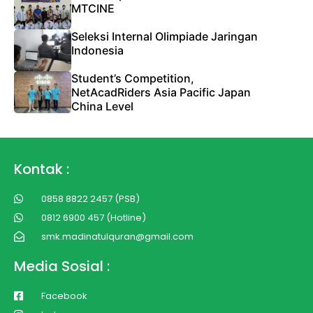
MTCINE
Seleksi Internal Olimpiade Jaringan
Indonesia
Student’s Competition,
NetAcadRiders Asia Pacific Japan
China Level
Kontak :
0858 8822 2457 (PSB)
0812 6900 457 (Hotline)
smk.madinatulquran@gmail.com
Media Sosial :
Facebook