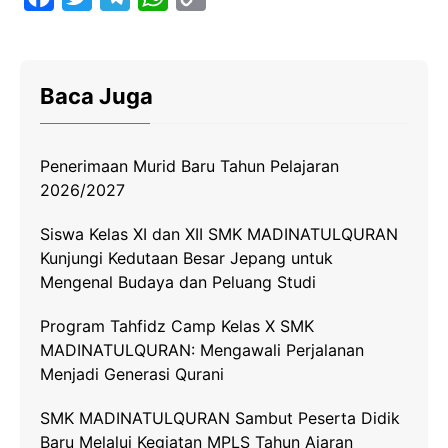
a
w
e
h
o
c
i
l
a
p
e
t
e
t
y
Baca Juga
b
t
g
s
L
o
e
r
A
i
Penerimaan Murid Baru Tahun Pelajaran
o
r
a
p
n
2026/2027
k
m
p
k
Siswa Kelas XI dan XII SMK MADINATULQURAN
Kunjungi Kedutaan Besar Jepang untuk
Mengenal Budaya dan Peluang Studi
Program Tahfidz Camp Kelas X SMK
MADINATULQURAN: Mengawali Perjalanan
Menjadi Generasi Qurani
SMK MADINATULQURAN Sambut Peserta Didik
Baru Melalui Kegiatan MPLS Tahun Ajaran