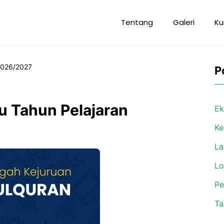
Tentang
Galeri
Ku
2026/2027
P
u Tahun Pelajaran
Ek
Ke
La
L
P
Ta