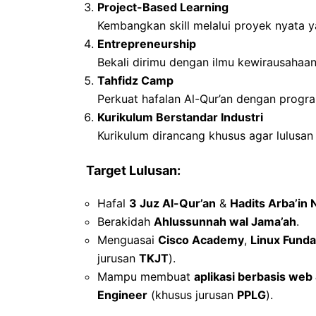
Project-Based Learning
Kembangkan skill melalui proyek nyata y
Entrepreneurship
Bekali dirimu dengan ilmu kewirausahaa
Tahfidz Camp
Perkuat hafalan Al-Qur’an dengan progra
Kurikulum Berstandar Industri
Kurikulum dirancang khusus agar lulusan 
Target Lulusan:
Hafal
3 Juz Al-Qur’an
&
Hadits Arba’in
Berakidah
Ahlussunnah wal Jama’ah
.
Menguasai
Cisco Academy
,
Linux Fund
jurusan
TKJT
).
Mampu membuat
aplikasi berbasis web
Engineer
(khusus jurusan
PPLG
).