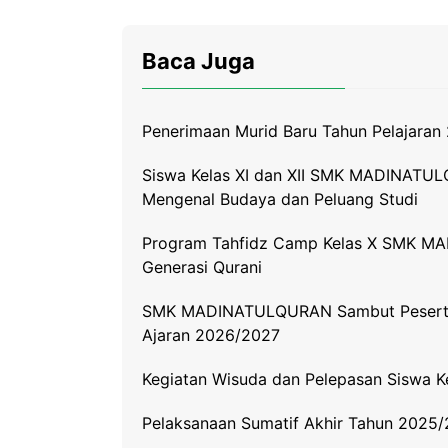
c
i
l
a
p
e
t
e
t
y
Baca Juga
b
t
g
s
L
o
e
r
A
i
Penerimaan Murid Baru Tahun Pelajara
o
r
a
p
n
k
m
p
k
Siswa Kelas XI dan XII SMK MADINATUL
Mengenal Budaya dan Peluang Studi
Program Tahfidz Camp Kelas X SMK MA
Generasi Qurani
SMK MADINATULQURAN Sambut Peserta D
Ajaran 2026/2027
Kegiatan Wisuda dan Pelepasan Siswa
Pelaksanaan Sumatif Akhir Tahun 2025