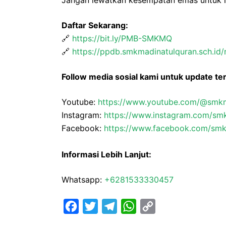
Jangan lewatkan kesempatan emas untuk 
Daftar Sekarang:
🔗
https://bit.ly/PMB-SMKMQ
🔗
https://ppdb.smkmadinatulquran.sch.id/r
Follow media sosial kami untuk update te
Youtube:
https://www.youtube.com/@smk
Instagram:
https://www.instagram.com/sm
Facebook:
https://www.facebook.com/smk
Informasi Lebih Lanjut:
Whatsapp:
+6281533330457
F
T
T
W
C
a
w
e
h
o