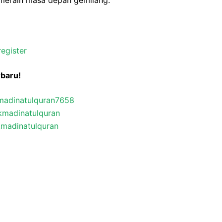
meraih masa depan gemilang.
egister
rbaru!
madinatulquran7658
kmadinatulquran
madinatulquran