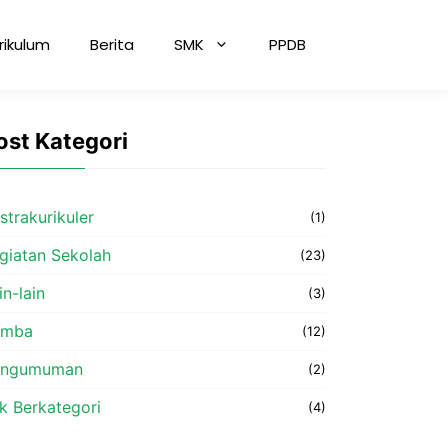
rikulum
Berita
SMK
PPDB
ost Kategori
strakurikuler
(1)
giatan Sekolah
(23)
in-lain
(3)
omba
(12)
engumuman
(2)
k Berkategori
(4)