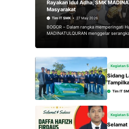
Rayakan Idul Adha, SMK MADINA
Masyarakat
Tim IT SMK
27 May 2026
BOGOR – Dalam rangka memperingati Ha
MADINATULQURAN menggelar serangkaia
kepedulian sosial. Kegiatan ini
Kegiatan S
Sidang 
Tampilka
Tim IT S
Kegiatan S
Selamat 