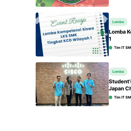
Lomba
Lomba K
1
Tim IT S
Lomba
Student’
Japan Ch
Tim IT S