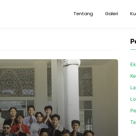
Tentang
Galeri
Ku
P
Ek
Ke
La
L
P
Ta