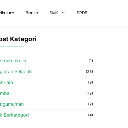
rikulum
Berita
SMK
PPDB
ost Kategori
strakurikuler
(1)
giatan Sekolah
(23)
in-lain
(3)
omba
(12)
engumuman
(2)
k Berkategori
(4)