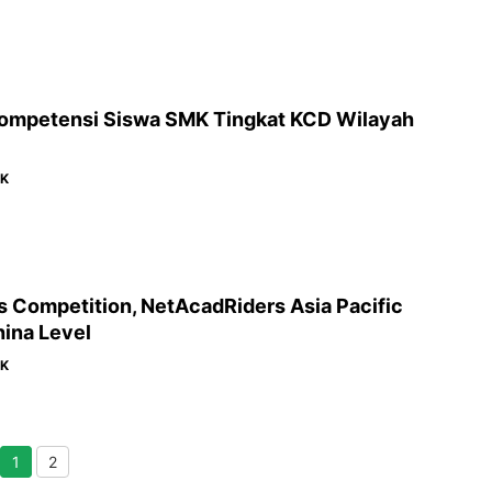
ompetensi Siswa SMK Tingkat KCD Wilayah
MK
s Competition, NetAcadRiders Asia Pacific
ina Level
MK
1
2