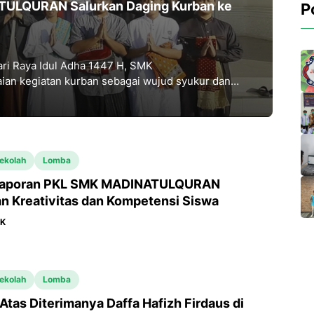
TULQURAN Salurkan Daging Kurban ke
P
ri Raya Idul Adha 1447 H, SMK
n kegiatan kurban sebagai wujud syukur dan
ekolah
Lomba
Laporan PKL SMK MADINATULQURAN
n Kreativitas dan Kompetensi Siswa
MK
ekolah
Lomba
Atas Diterimanya Daffa Hafizh Firdaus di