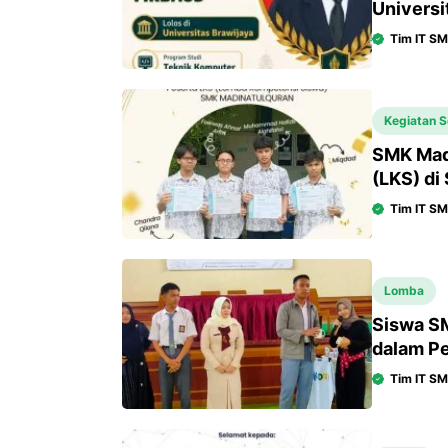
Universi
Tim IT S
Kegiatan S
SMK Mad
(LKS) di
Tim IT S
Lomba
Siswa S
dalam Pe
Tim IT S