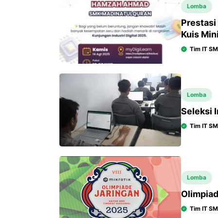
Lomba
Prestasi
Kuis Min
Tim IT S
Lomba
Seleksi 
Tim IT S
Lomba
Olimpiad
Tim IT S