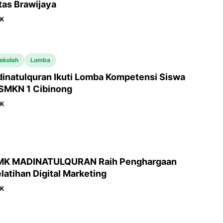
tas Brawijaya
MK
ekolah
Lomba
inatulquran Ikuti Lomba Kompetensi Siswa
 SMKN 1 Cibinong
MK
MK MADINATULQURAN Raih Penghargaan
latihan Digital Marketing
MK