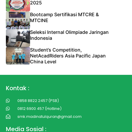
2025
Bootcamp Sertifikasi MTCRE &
MTCINE
Seleksi Internal Olimpiade Jaringan
Indonesia
Student’s Competition,
NetAcadRiders Asia Pacific Japan
China Level
Kontak :
0858 8822 2457 (PSB)
0812 6900 457 (Hotline)
smk.madinatulquran@gmail.com
Media Sosial :