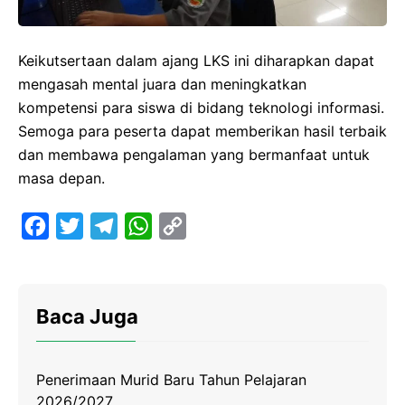
Keikutsertaan dalam ajang LKS ini diharapkan dapat
mengasah mental juara dan meningkatkan
kompetensi para siswa di bidang teknologi informasi.
Semoga para peserta dapat memberikan hasil terbaik
dan membawa pengalaman yang bermanfaat untuk
masa depan.
F
T
T
W
C
a
w
e
h
o
c
i
l
a
p
e
t
e
t
y
Baca Juga
b
t
g
s
L
o
e
r
A
i
Penerimaan Murid Baru Tahun Pelajaran
o
r
a
p
n
2026/2027