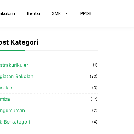
rikulum
Berita
SMK
PPDB
ost Kategori
strakurikuler
(1)
giatan Sekolah
(23)
in-lain
(3)
omba
(12)
engumuman
(2)
k Berkategori
(4)