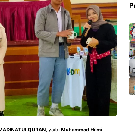
P
MADINATULQURAN
, yaitu
Muhammad Hilmi