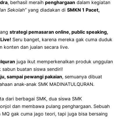
ndra
, berhasil meraih
penghargaan
dalam kegiatan
lan Sekolah”
yang diadakan di
SMKN 1 Pacet,
ntang
strategi pemasaran online, public speaking,
Live!
Seru banget, karena mereka gak cuma duduk
n konten dan jualan secara live.
lquran
juga ikut memperkenalkan produk unggulan
sabun buatan siswa sendiri!
aju, sampai pewangi pakaian
, semuanya dibuat
ausahaan anak-anak SMK MADINATULQURAN.
rta dari berbagai SMK, dua siswa SMK
nonjol dan membawa pulang penghargaan. Sebuah
MQ gak cuma jago teori, tapi juga bisa bersaing