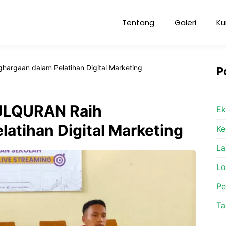
Tentang
Galeri
Ku
rgaan dalam Pelatihan Digital Marketing
P
ULQURAN Raih
Ek
atihan Digital Marketing
Ke
La
L
P
Ta