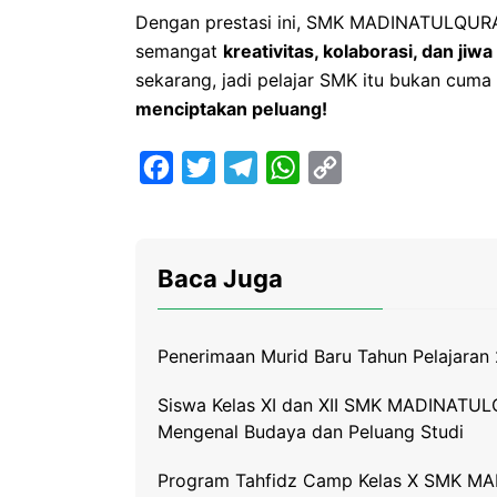
Dengan prestasi ini, SMK MADINATULQUR
semangat
kreativitas, kolaborasi, dan jiw
sekarang, jadi pelajar SMK itu bukan cuma 
menciptakan peluang!
F
T
T
W
C
a
w
e
h
o
c
i
l
a
p
e
t
e
t
y
Baca Juga
b
t
g
s
L
o
e
r
A
i
Penerimaan Murid Baru Tahun Pelajara
o
r
a
p
n
k
m
p
k
Siswa Kelas XI dan XII SMK MADINATUL
Mengenal Budaya dan Peluang Studi
Program Tahfidz Camp Kelas X SMK MA