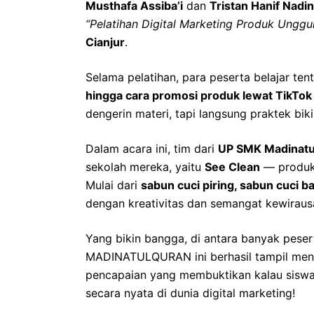
Musthafa Assiba’i
dan
Tristan Hanif Nadi
“Pelatihan Digital Marketing Produk Unggu
Cianjur
.
Selama pelatihan, para peserta belajar te
hingga cara promosi produk lewat TikTok 
dengerin materi, tapi langsung praktek biki
Dalam acara ini, tim dari
UP SMK Madinatu
sekolah mereka, yaitu
See Clean
— produk 
Mulai dari
sabun cuci piring, sabun cuci b
dengan kreativitas dan semangat kewir
Yang bikin bangga, di antara banyak pese
MADINATULQURAN ini berhasil tampil me
pencapaian yang membuktikan kalau siswa 
secara nyata di dunia digital marketing!