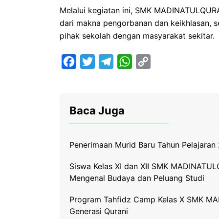
Melalui kegiatan ini, SMK MADINATULQURA
dari makna pengorbanan dan keikhlasan, s
pihak sekolah dengan masyarakat sekitar.
F
T
T
W
C
a
w
e
h
o
c
i
l
a
p
e
t
e
t
y
Baca Juga
b
t
g
s
L
o
e
r
A
i
Penerimaan Murid Baru Tahun Pelajara
o
r
a
p
n
k
m
p
k
Siswa Kelas XI dan XII SMK MADINATUL
Mengenal Budaya dan Peluang Studi
Program Tahfidz Camp Kelas X SMK MA
Generasi Qurani