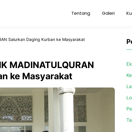
Tentang
Galeri
Ku
AN Salurkan Daging Kurban ke Masyarakat
P
 SMK MADINATULQURAN
Ek
an ke Masyarakat
Ke
La
L
P
Ta