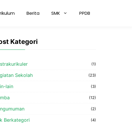
rikulum
Berita
SMK
PPDB
ost Kategori
strakurikuler
(1)
giatan Sekolah
(23)
in-lain
(3)
omba
(12)
engumuman
(2)
k Berkategori
(4)