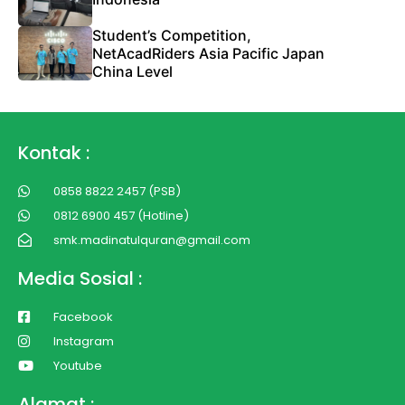
Student’s Competition,
NetAcadRiders Asia Pacific Japan
China Level
Kontak :
0858 8822 2457 (PSB)
0812 6900 457 (Hotline)
smk.madinatulquran@gmail.com
Media Sosial :
Facebook
Instagram
Youtube
Alamat :