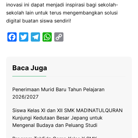
inovasi ini dapat menjadi inspirasi bagi sekolah-
sekolah lain untuk terus mengembangkan solusi
digital buatan siswa sendiri!
F
T
T
W
C
a
w
e
h
o
c
i
l
a
p
e
t
e
t
y
Baca Juga
b
t
g
s
L
o
e
r
A
i
Penerimaan Murid Baru Tahun Pelajaran
o
r
a
p
n
2026/2027
k
m
p
k
Siswa Kelas XI dan XII SMK MADINATULQURAN
Kunjungi Kedutaan Besar Jepang untuk
Mengenal Budaya dan Peluang Studi