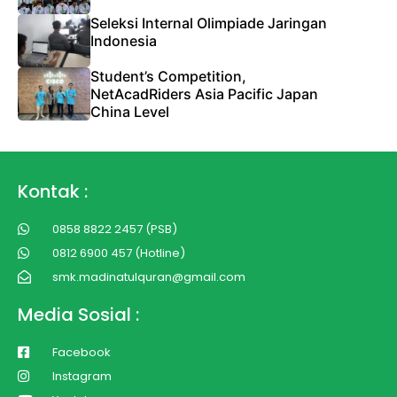
Seleksi Internal Olimpiade Jaringan
Indonesia
Student’s Competition,
NetAcadRiders Asia Pacific Japan
China Level
Kontak :
0858 8822 2457 (PSB)
0812 6900 457 (Hotline)
smk.madinatulquran@gmail.com
Media Sosial :
Facebook
Instagram