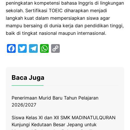
peningkatan kompetensi bahasa Inggris di lingkungan
sekolah. Sertifikasi TOEIC diharapkan menjadi
langkah kuat dalam mempersiapkan siswa agar
mampu bersaing di dunia kerja dan pendidikan tinggi,
baik di tingkat nasional maupun internasional.
F
T
T
W
C
a
w
e
h
o
c
i
l
a
p
e
t
e
t
y
Baca Juga
b
t
g
s
L
o
e
r
A
i
Penerimaan Murid Baru Tahun Pelajaran
o
r
a
p
n
2026/2027
k
m
p
k
Siswa Kelas XI dan XII SMK MADINATULQURAN
Kunjungi Kedutaan Besar Jepang untuk